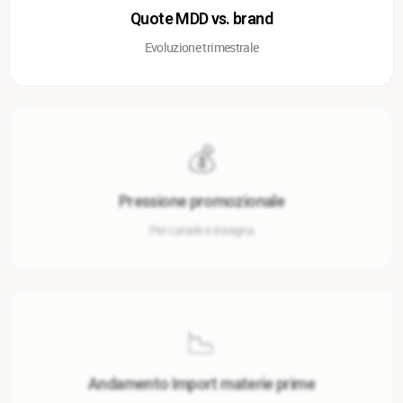
Quote MDD vs. brand
Evoluzione trimestrale
💰
Pressione promozionale
Per canale e insegna
📉
Andamento Import materie prime