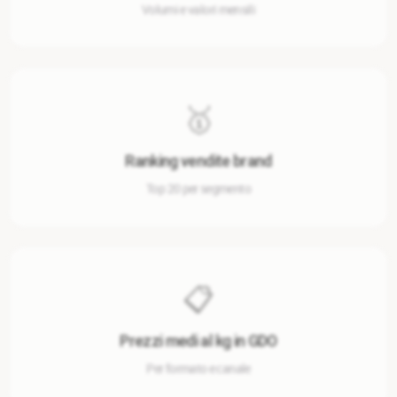
Volumi e valori mensili
🥇
Ranking vendite brand
Top 20 per segmento
📋
Prezzi medi al kg in GDO
Per formato e canale