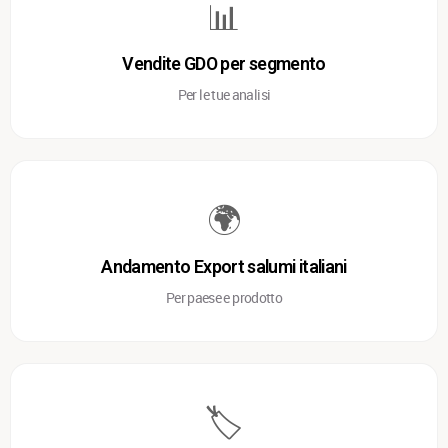
📊
Vendite GDO per segmento
Per le tue analisi
🌍
Andamento Export salumi italiani
Per paese e prodotto
🏷️