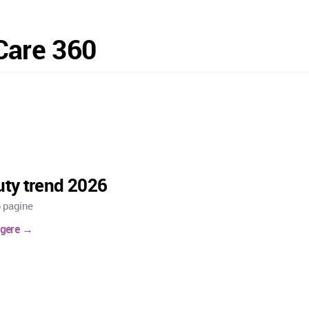
Care 360
uty trend 2026
5 pagine
eggere →