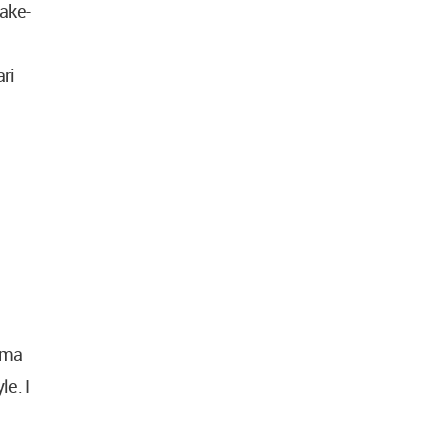
make-
ari
iuma
le. I