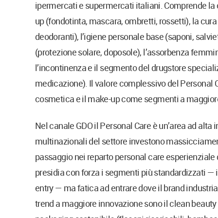
ipermercati e supermercati italiani. Comprende la 
up (fondotinta, mascara, ombretti, rossetti), la c
deodoranti), l’igiene personale base (saponi, salviettin
(protezione solare, doposole), l’assorbenza femmini
l’incontinenza e il segmento del drugstore specializ
medicazione). Il valore complessivo del Personal C
cosmetica e il make-up come segmenti a maggiore
Nel canale GDO il Personal Care è un’area ad alta in
multinazionali del settore investono massicciamente
passaggio nei reparto personal care esperienziale 
presidia con forza i segmenti più standardizzati —
entry — ma fatica ad entrare dove il brand industria
trend a maggiore innovazione sono il clean beauty (f