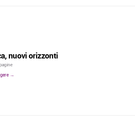
, nuovi orizzonti
 pagine
eggere →