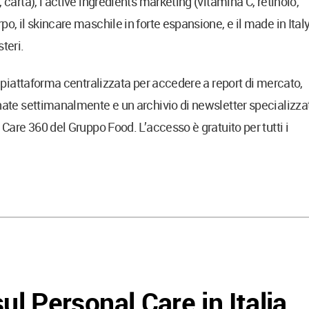
 carta), l’active ingredients marketing (vitamina C, retinolo,
o, il skincare maschile in forte espansione, e il made in Ital
teri.
a piattaforma centralizzata per accedere a report di mercato,
rnate settimanalmente e un archivio di newsletter specializza
 Care 360 del Gruppo Food. L’accesso è gratuito per tutti i
ul Personal Care in Italia