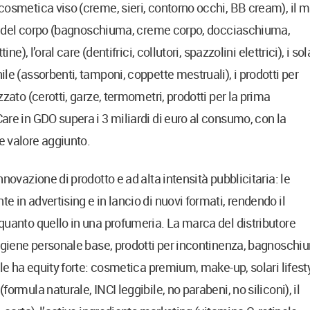
cosmetica viso (creme, sieri, contorno occhi, BB cream), il 
ura del corpo (bagnoschiuma, creme corpo, docciaschiuma,
e), l’oral care (dentifrici, collutori, spazzolini elettrici), i sol
le (assorbenti, tamponi, coppette mestruali), i prodotti per
zato (cerotti, garze, termometri, prodotti per la prima
are in GDO supera i 3 miliardi di euro al consumo, con la
 valore aggiunto.
novazione di prodotto e ad alta intensità pubblicitaria: le
 in advertising e in lancio di nuovi formati, rendendo il
quanto quello in una profumeria. La marca del distributore
 igiene personale base, prodotti per incontinenza, bagnosch
le ha equity forte: cosmetica premium, make-up, solari lifesty
ormula naturale, INCI leggibile, no parabeni, no siliconi), il