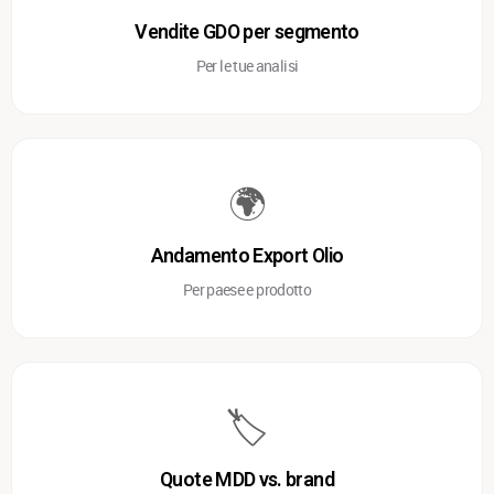
Vendite GDO per segmento
Per le tue analisi
🌍
Andamento Export Olio
Per paese e prodotto
🏷️
Quote MDD vs. brand