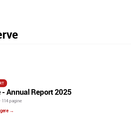
erve
RT
 - Annual Report 2025
 114 pagine
eggere →