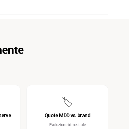
mente
🏷️
serve
Quote MDD vs. brand
Evoluzione trimestrale