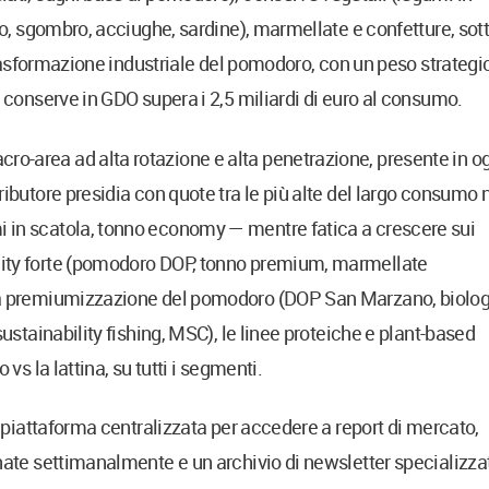
no, sgombro, acciughe, sardine), marmellate e confetture, sott
 trasformazione industriale del pomodoro, con un peso strategi
e conserve in GDO supera i 2,5 miliardi di euro al consumo.
o-area ad alta rotazione e alta penetrazione, presente in o
ributore presidia con quote tra le più alte del largo consumo 
 in scatola, tonno economy — mentre fatica a crescere sui
uity forte (pomodoro DOP, tonno premium, marmellate
 la premiumizzazione del pomodoro (DOP San Marzano, biologi
sustainability fishing, MSC), le linee proteiche e plant-based
vs la lattina, su tutti i segmenti.
a piattaforma centralizzata per accedere a report di mercato,
rnate settimanalmente e un archivio di newsletter specializza