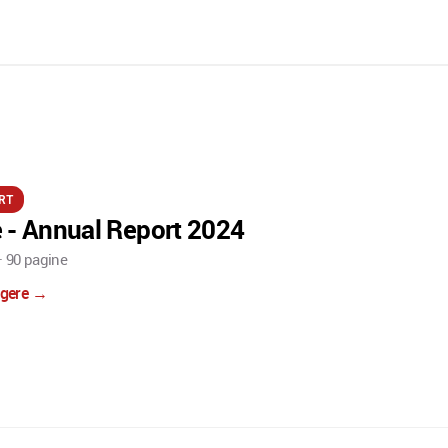
RT
 - Annual Report 2024
 90 pagine
eggere →