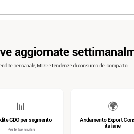
ive aggiornate settimanal
 vendite per canale, MDD e tendenze di consumo del comparto
📊
🌍
dite GDO per segmento
Andamento Export Con
italiane
Per le tue analisi