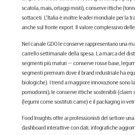
scatola, mais, ortaggi misti), conserve ittiche (ton
sottaceti. L’Italia è inoltre leader mondiale per la
anche sul fronte export. Il valore complessivo dell
Nel canale GDO le conserve rappresentano una macr
carrello settimanale della spesa. La marca del dist
segmenti più maturi — conserve rosse base, legumi
segmenti premium dove il brand industriale ha eq
biologiche). I trend a maggiore innovazione sono
pomodorini), le conserve ittiche sostenibili (claim 
(legumi come sostituti carne) e il packaging in vetro 
Food Insights offre ai professionisti del settore un
dashboard interattive con dati, infografiche aggio